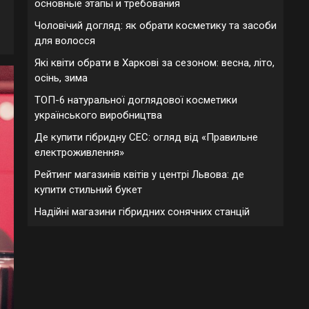
основные этапы и требования
Чоловічий догляд: як обрати косметику та засоби
для волосся
Які квіти обрати в Харкові за сезоном: весна, літо,
осінь, зима
ТОП-6 натуральної доглядової косметики
українського виробництва
Де купити гібридну СЕС: огляд від «Правильне
електроживлення»
Рейтинг магазинів квітів у центрі Львова: де
купити стильний букет
Надійні магазини гібридних сонячних станцій