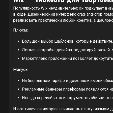
Популярность Wix неудивительна: он подкупает визу
в коде. Дизайнерский интерфейс drag-and-drop помо
реализовать практически любой креатив, а шаблоно
Плюсы:
Большой выбор шаблонов, которые действите
Легкая настройка дизайна: редактируй, таскай
Маркетплейс приложений позволяет докрутить с
Минусы:
На бесплатном тарифе в доменном имени обязат
Рекламные баннеры платформы появляются на
Иногда переизбыток инструментов сбивает с т
И вот типичная история: начинаешь с энтузиазмом д