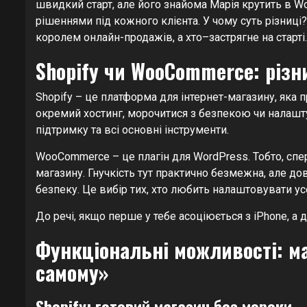
швидкий старт, але його знайома Марія крутить в W
рішеннями під кожного клієнта. У чому суть різниці
королем онлайн-продажів, а хто–застрягне на старті.
Shopify чи WooCommerce: різн
Shopify – це платформа для інтернет-магазину, яка
окремий хостинг, морочитися з безпекою чи налашту
підтримку та всі основні інструменти.
WooCommerce – це плагін для WordPress. Тобто, сп
магазину. Гнучкість тут практично безмежна, але до
безпеку. Це вибір тих, хто любить налаштовувати усе
До речі, якщо перше у тебе асоціюється з iPhone, а д
Функціональні можливості: ма
самому»
Shopify: готовий магазин без мороки