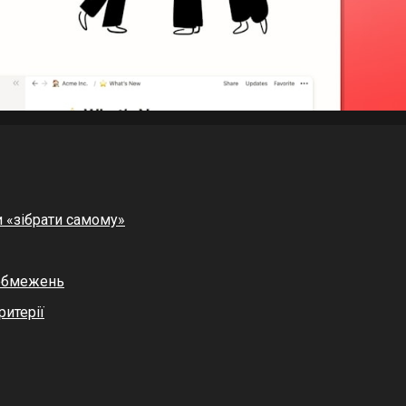
и «зібрати самому»
 обмежень
ритерії