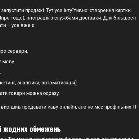
 запустити продажі. Тут усе інтуїтивно: створення картки
tripe тощо), інтеграція з службами доставки. Для більшості
ти – усе вже є.
про сервери.
у мову.
.
тинг, аналітика, автоматизація).
увати товари можна одразу.
й вирішив продавати каву онлайн, але не має профільних ІТ-
і жодних обмежень