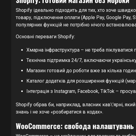
Shopify ідеально підходить для тих, хто хоче швидко
товару, підключення оплати (Apple Pay, Google Pay, S
популярних функцій не потрібно нічого встановлюва
Основні переваги Shopify:
Хмарна інфраструктура – не треба піклуватися 
Технічна підтримка 24/7, включаючи українськ
Магазин готовий до роботи вже за кілька годин
Каталог додатків для розширення функцій (марке
Інтеграція з Instagram, Facebook, TikTok – прос
Shopify обрав би, наприклад, власник кав\’ярні, яки
знань і не хоче «розбиратися в кодах».
WooCommerce: свобода налаштувань 