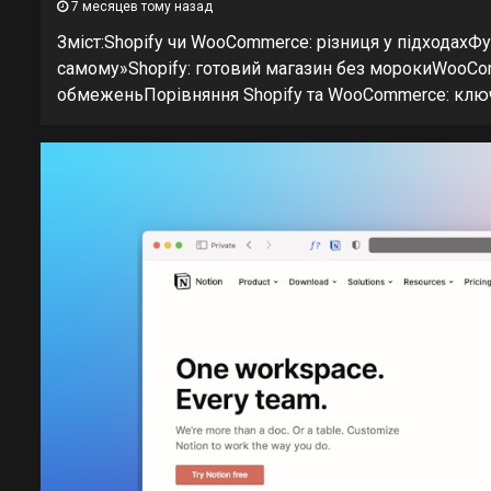
7 месяцев тому назад
Зміст:Shopify чи WooCommerce: різниця у підходахФу
самому»Shopify: готовий магазин без морокиWooCo
обмеженьПорівняння Shopify та WooCommerce: ключо