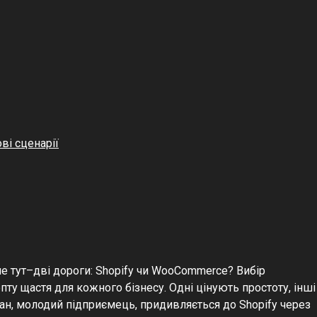
ві сценарії
 тут–дві дороги: Shopify чи WooCommerce? Вибір
епту щастя для кожного бізнесу. Одні цінують простоту, інші
Іван, молодий підприємець, придивляється до Shopify через