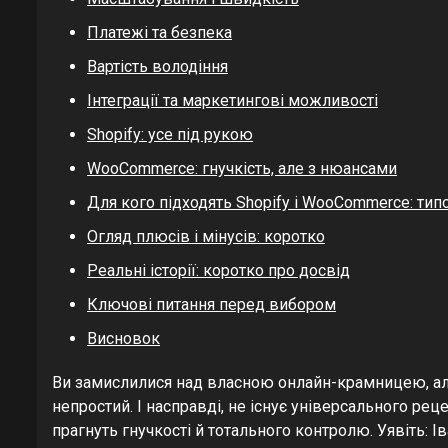
Платежі та безпека
Вартість володіння
Інтеграції та маркетингові можливості
Shopify: усе під рукою
WooCommerce: гнучкість, але з нюансами
Для кого підходять Shopify і WooCommerce: типо
Огляд плюсів і мінусів: коротко
Реальні історії: коротко про досвід
Ключові питання перед вибором
Висновок
Ви замислилися над власною онлайн-крамницею, але
непростий. І насправді, не існує універсального рец
прагнуть гнучкості й тотального контролю. Уявіть: 