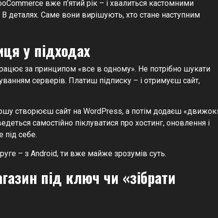
ooCommerce вже п’ятий рік – і хвалиться кастомними
? В деталях. Саме вони вирішують, хто стане наступним
иця у підходах
 працює за принципом «все в одному». Не потрібно шукати
ванням серверів. Платиш підписку – і отримуєш сайт,
ершу створюєш сайт на WordPress, а потім додаєш «движок
ведеться самостійно піклуватися про хостинг, оновлення і
 під себе.
руге – з Android, ти вже майже зрозумів суть.
газин під ключ чи «зібрати