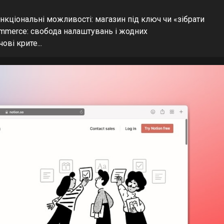
нкціональні можливості: магазин під ключ чи «зібрати
mmerce: свобода налаштувань і жодних
ві крите...