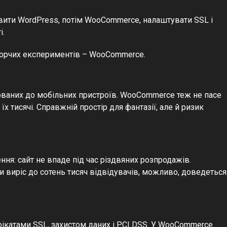
вити WordPress, потім WooCommerce, налаштувати SSL і
і.
 творчих експериментів – WooCommerce.
тованих до мобільних пристроїв. WooCommerce теж не пасе
їх тисячі. Справжній простір для фантазії, але й ризик
ня: сайт не впаде під час різдвяних розпродажів.
 виріс до сотень тисяч відвідувачів, можливо, доведеться
ифікатами SSL, захистом даних і PCI DSS. У WooCommerce