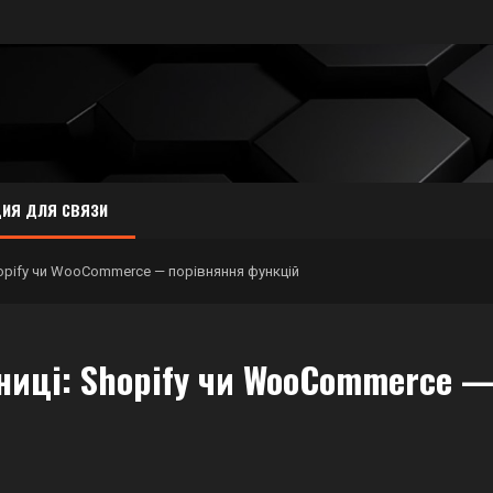
ИЯ ДЛЯ СВЯЗИ
opify чи WooCommerce — порівняння функцій
иці: Shopify чи WooCommerce 