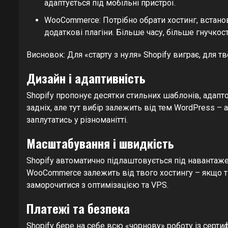
адаптується під мобільні пристрої.
WooCommerce: Потрібно обрати хостинг, встано
додаткові плагіни. Більше часу, більше гнучкост
Висновок: Для «старту з нуля» Shopify виграє, для
Дизайн і адаптивність
Shopify пропонує десятки стильних шаблонів, адап
задніх, але тут вибір залежить від тем WordPress – а 
заплутатись у різноманітті.
Масштабування і швидкість
Shopify автоматично підлаштовується під навантажен
WooCommerce залежить від твого хостингу – якщо ти
заморочитися з оптимізацією та VPS.
Платежі та безпека
Shopify бере на себе всю «чорнову» роботу із серт