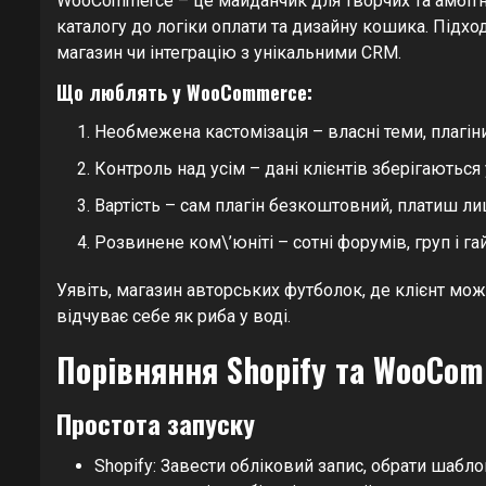
WooCommerce – це майданчик для творчих та амбітн
каталогу до логіки оплати та дизайну кошика. Підхо
магазин чи інтеграцію з унікальними CRM.
Що люблять у WooCommerce:
Необмежена кастомізація – власні теми, плагін
Контроль над усім – дані клієнтів зберігаються 
Вартість – сам плагін безкоштовний, платиш ли
Розвинене ком\’юніті – сотні форумів, груп і гай
Уявіть, магазин авторських футболок, де клієнт мо
відчуває себе як риба у воді.
Порівняння Shopify та WooCom
Простота запуску
Shopify: Завести обліковий запис, обрати шабло