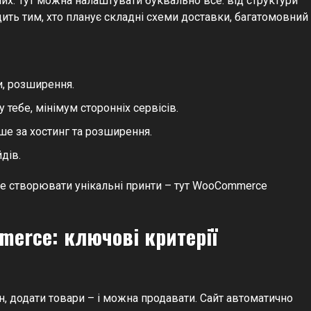
их. Тут можна налаштувати буквально все: від структури
дить тим, хто планує складні схеми доставки, багатомовний
и, розширення.
у тебе, мінімум сторонніх сервісів.
ше за хостинг та розширення.
дів.
же створювати унікальні принти – тут WooCommerce
merce: ключові критерії
н, додати товари – і можна продавати. Сайт автоматично