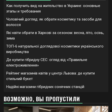
Как получить вид на жительство в Украине: основные
этапы и требования
Чоловічий догляд: як обрати косметику та засоби для
волосся
Які квіти обрати в Харкові за сезоном: весна, літо, осінь,
зима
ТОП-6 натуральної доглядової косметики українського
виробництва
Де купити гібридну СЕС: огляд від «Правильне
електроживлення»
Рейтинг магазинів квітів у центрі Львова: де купити
стильний букет
Надійні магазини гібридних сонячних станцій
ВОЗМОЖНО, ВЫ ПРОПУСТИЛИ