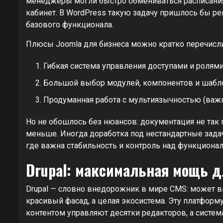
менеджеры могли быстро обмениваться расписаниям
кабинет. В WordPress такую задачу пришлось бы ре
базового функционала.
Плюсы Joomla для бизнеса можно кратко перечисли
Гибкая система управления доступами и ролями
Большой выбор модулей, компонентов и шабл
Продуманная работа с мультиязычностью (важ
Но не обошлось без нюансов: документация не так п
меньше. Иногда доработка под нестандартные задач
где важна стабильность и контроль над функционал
Drupal: максимальная мощь 
Drupal — словно внедорожник в мире CMS: может вы
красивый фасад, а целая экосистема. Эту платформ
контентом управляют десятки редакторов, а систе