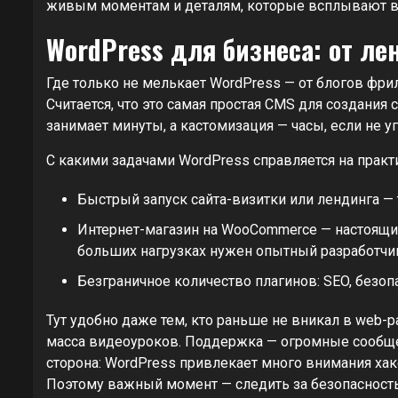
живым моментам и деталям, которые всплывают в 
WordPress для бизнеса: от ле
Где только не мелькает WordPress — от блогов фр
Считается, что это самая простая CMS для создания 
занимает минуты, а кастомизация — часы, если не у
С какими задачами WordPress справляется на практ
Быстрый запуск сайта-визитки или лендинга — 
Интернет-магазин на WooCommerce — настоящий
больших нагрузках нужен опытный разработчик
Безграничное количество плагинов: SEO, безоп
Тут удобно даже тем, кто раньше не вникал в web-р
масса видеоуроков. Поддержка — огромные сообщес
сторона: WordPress привлекает много внимания хак
Поэтому важный момент — следить за безопасность