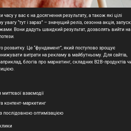
 часу у вас є на досягнення результату, а також які цілі
вагу “тут і зараз” – значущий реліз, сезонна акція, запуск
ежами. Вони дадуть швидкий результат, дозволять вийти на
потези.
о розвитку. Це “фундамент”, який поступово зрощує
 знижувати витрати на рекламу в майбутньому. Для сайтів,
наприклад, блогів про маркетинг, складних B2B-продуктів ч
тицією.
 миттєвої взаємодії
 та контент-маркетинг
 із послідовною оптимізацією
иклики