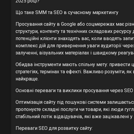
2025 році?
Що таке SMM та SEO в сучасному маркетингу
Просування сайту в Google або соцмережах має різн
структури, контенту та технічних складових ресурсу
потенційні клієнти знаходять вас, коли вводять зап
комплекс дій для привернення уваги аудиторії через
залученні, візуальних матеріалах і швидкому реагув
Обидва інструменти мають спільну мету: привести ці
стратегіях, термінах та ефекті. Важливо розуміти, я
найкраще.
Основні переваги та виклики просування через SEO
Оптимізація сайту під пошукові системи залишаєть
пропонуєте складні послуги чи товари, які люди гу
стабільний потік відвідувачів, які вже зацікавлені 
Переваги SEO для розвитку сайту: