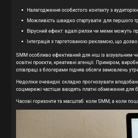
Налагодження особистого контакту з аудиторією
Можливість швидко стартувати: для першого тр
Вірусний ефект: вдалі рилзи чи меми можуть при
Інтеграція з таргетованою рекламою, що дозвол
SMM особливо ефективний для ніш із візуальним чи l
освітні проєкти, креативні агенції. Приміром, виробн
співпраці з блогерами підняв обсяги замовлень утри
Недоліки очевидні: складно прогнозувати вподобання
соцмережі частіше вводять платні обмеження для бі
Часові горизонти та масштаб: коли SMM, а коли по