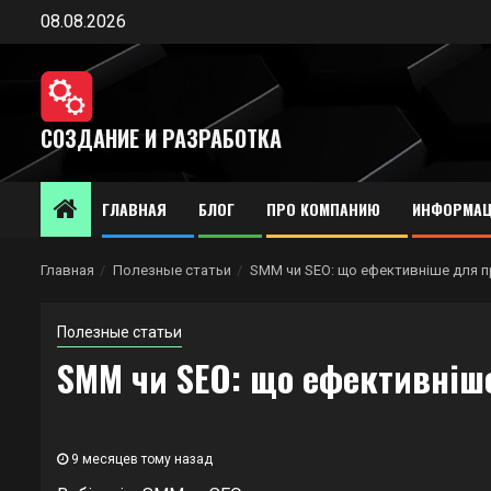
Перейти
08.08.2026
к
содержимому
СОЗДАНИЕ И РАЗРАБОТКА
ГЛАВНАЯ
БЛОГ
ПРО КОМПАНИЮ
ИНФОРМАЦ
Главная
Полезные статьи
SMM чи SEO: що ефективніше для п
Полезные статьи
SMM чи SEO: що ефективніше
9 месяцев тому назад