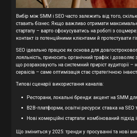
Вибір між SMM і SEO часто залежить від того, скільки
ставить бізнес. Якщо важливо отримати максимальну у
стартапу – варто сфокусуватись на роботі з соцмер
контакт із потенційними клієнтами й протестувати гі
SEO ідеально працює як основа для довгостроковог
лояльність, приносить органічний трафік і дозволяє
що розраховують на системний приріст аудиторії – 
сервісів – саме оптимізація стає стратегічною інвес
Типові сценарії використання каналів:
Ресторани, локальні бренди: акцент на SMM для
B2B-платформи, освітні ресурси: ставка на SEO
Нові комерційні стартапи: комбінований підхід
Що зміниться у 2025: тренди у просуванні та нові в