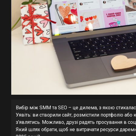
Вибір між SMM та SEO – це дилема, з якою стикалас
Уявіть: ви створили сайт, розмістили портфоліо або 
з’являтись. Можливо, друзі радять просування в с
Який шлях обрати, щоб не витрачати ресурси даремн