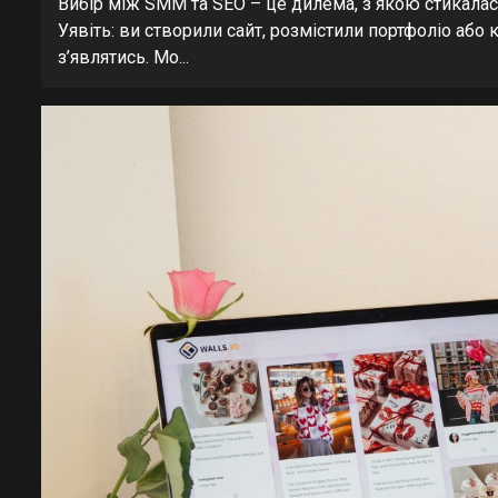
Вибір між SMM та SEO – це дилема, з якою стикалас
Уявіть: ви створили сайт, розмістили портфоліо або 
з’являтись. Мо...