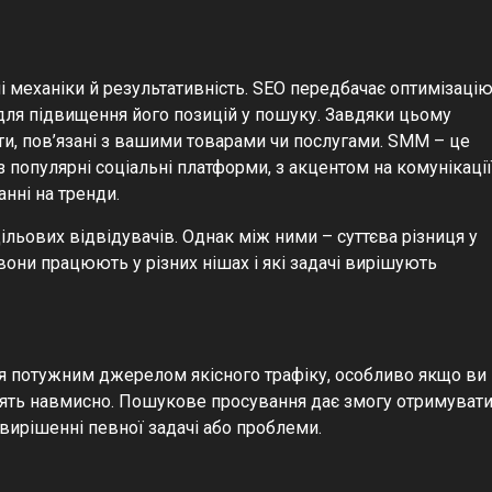
і механіки й результативність. SEO передбачає оптимізаці
 для підвищення його позицій у пошуку. Завдяки цьому
ити, пов’язані з вашими товарами чи послугами. SMM – це
 популярні соціальні платформи, з акцентом на комунікації
анні на тренди.
льових відвідувачів. Однак між ними – суттєва різниця у
к вони працюють у різних нішах і які задачі вирішують
ся потужним джерелом якісного трафіку, особливо якщо ви
глять навмисно. Пошукове просування дає змогу отримуват
у вирішенні певної задачі або проблеми.