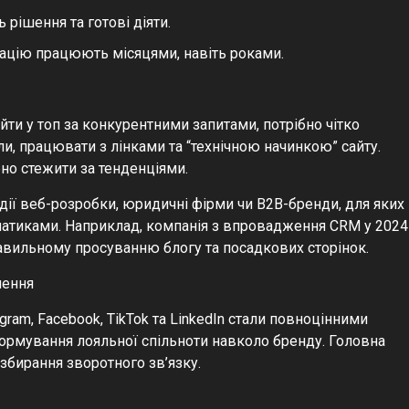
 рішення та готові діяти.
ізацію працюють місяцями, навіть роками.
йти у топ за конкурентними запитами, потрібно чітко
и, працювати з лінками та “технічною начинкою” сайту.
но стежити за тенденціями.
ії веб-розробки, юридичні фірми чи B2B-бренди, для яких
ематиками. Наприклад, компанія з впровадження CRM у 2024
авильному просуванню блогу та посадкових сторінок.
чення
gram, Facebook, TikTok та LinkedIn стали повноцінними
 формування лояльної спільноти навколо бренду. Головна
збирання зворотного зв’язку.