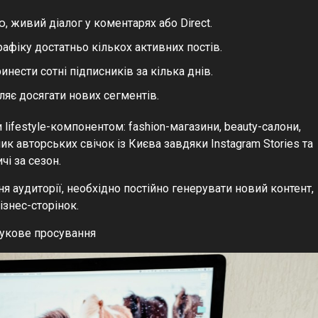
, живий діалог у коментарях або Direct.
афіку достатньо кількох активних постів.
нести сотні підписників за кілька днів.
яє досягати нових сегментів.
ifestyle-компонентом: fashion-магазини, beauty-салони,
ик авторських свічок із Києва завдяки Instagram Stories та
чі за сезон.
 аудиторії, необхідно постійно генерувати новий контент,
знес-сторінок.
шукове просування