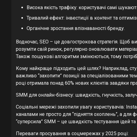
Висока якість трафіку: користувачі самі шукають
Тривалий ефект: інвестиції в контент та оптим
Органічне зростання впізнаваності бренду.
Водночас, SEO – це довгострокова стратегія. Щоб ви
розуміти свій ринок, регулярно оновлювати матеріал
Також пошукові алгоритми змінюються, тому потріб
Кому найкраще підходить цей шлях? Наприклад, студ
важливо “захопити” позиції за спеціалізованими т
році отримала понад 60% нових клієнтів завдяки пр
SMM для онлайн-бізнесу: швидкість, гнучкість, залу
Соціальні мережі захопили увагу користувачів: Insta
каналами не просто для “підняття охоплень”, а для
“суперсила” SMM – це швидкість тестування ідей та 
Переваги просування в соцмережах у 2025 році: