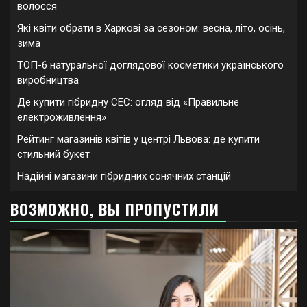
волосся
Які квіти обрати в Харкові за сезоном: весна, літо, осінь,
зима
ТОП-6 натуральної доглядової косметики українського
виробництва
Де купити гібридну СЕС: огляд від «Правильне
електроживлення»
Рейтинг магазинів квітів у центрі Львова: де купити
стильний букет
Надійні магазини гібридних сонячних станцій
ВОЗМОЖНО, ВЫ ПРОПУСТИЛИ