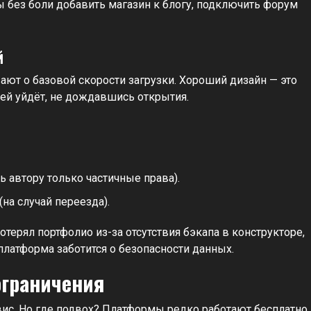
 без боли добавить магазин к блогу, подключить форум
й
т о базовой скорости загрузки. Хороший дизайн — это
лей уйдёт, не дождавшись открытия.
ь автору только частичные права).
на случай переезда).
терял портфолио из-за отсутствия бэкапа в конструкторе,
платформа заботится о безопасности данных.
ограничения
ис. Но где подвох? Платформы редко работают бесплатно