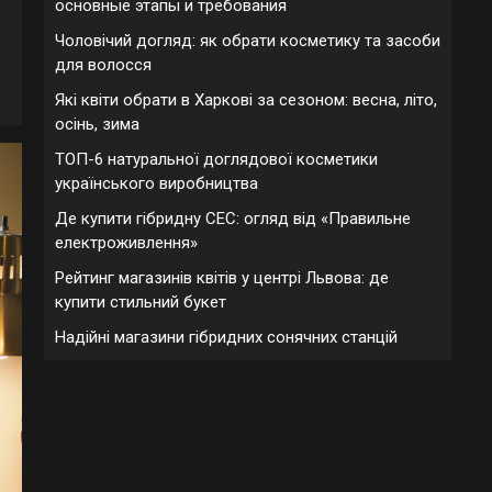
основные этапы и требования
Чоловічий догляд: як обрати косметику та засоби
для волосся
Які квіти обрати в Харкові за сезоном: весна, літо,
осінь, зима
ТОП-6 натуральної доглядової косметики
українського виробництва
Де купити гібридну СЕС: огляд від «Правильне
електроживлення»
Рейтинг магазинів квітів у центрі Львова: де
купити стильний букет
Надійні магазини гібридних сонячних станцій