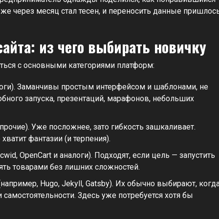
же через месяц стал тесен, и переносить данные пришлос
йта: из чего выбирать новичку
иться с основными категориями платформ:
налоги). Заманчивы простым интерфейсом и шаблонами, не
обного запуска, презентаций, марафонов, небольших
прочие). Уже посложнее, зато гибкость зашкаливает.
хватит фантазии (и терпения).
id, OpenCart и аналоги). Подходят, если цель — запустить
ять товарами без лишних сложностей.
апример, Hugo, Jekyll, Gatsby). Их обычно выбирают, когд
и самостоятельности. Здесь уже потребуется хотя бы