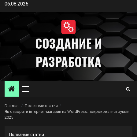
Перейти
06.08.2026
к
содержимому
СОЗДАНИЕ И
РАЗРАБОТКА
Основное
меню
Главная
Полезные статьи
Як створити інтернет-магазин на WordPress: покрокова інструкція
2025
Полезные статьи