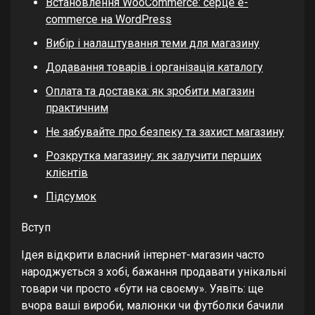
Встановлення WooCommerce: серце e-
commerce на WordPress
Вибір і налаштування теми для магазину
Додавання товарів і організація каталогу
Оплата та доставка: як зробити магазин
практичним
Не забувайте про безпеку та захист магазину
Розкрутка магазину: як залучити перших
клієнтів
Підсумок
Вступ
Ідея відкрити власний інтернет-магазин часто
народжується з хобі, бажання продавати унікальні
товари чи просто «бути на своєму». Уявіть: ще
вчора ваші вироби, малюнки чи футболки бачили