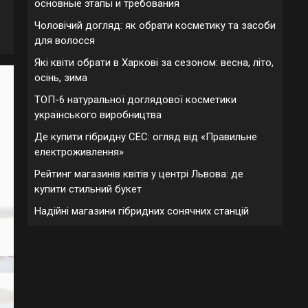
основные этапы и требования
Чоловічий догляд: як обрати косметику та засоби
для волосся
Які квіти обрати в Харкові за сезоном: весна, літо,
осінь, зима
ТОП-6 натуральної доглядової косметики
українського виробництва
Де купити гібридну СЕС: огляд від «Правильне
електроживлення»
Рейтинг магазинів квітів у центрі Львова: де
купити стильний букет
Надійні магазини гібридних сонячних станцій