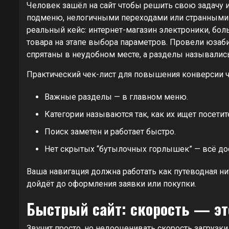
Человек зашёл на сайт чтобы решить свою задачу ил
подменю, нелогичными переходами или странными “
реальный кейс: интернет-магазин электроники, бол
товара на этапе выбора параметров. Провели юзаб
спрятаны в неудобном месте, а разделы назывались
Практический чек-лист для повышения конверсии ч
Важные разделы — в главном меню.
Категории называются так, как их ищет посетит
Поиск заметен и работает быстро.
Нет скрытых “бутылочных горлышек” — всё дос
Ваша навигация должна работать как путеводная ни
дойдёт до оформления заявки или покупки.
Быстрый сайт: скорость — эт
Звучит просто, но недооценивать скорость загрузк