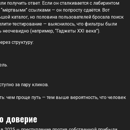
и получить ответ. Если он сталкивается с лабиринтом
мёртвыми” ссылками — он попросту сдаётся. Вот
ьшой каталог, но половина пользователей бросала поиск
илити-тестирование — выяснилось, что фильтры были
 неочевидно (например, “Гаджеты XXI века”).
ерез структуру:
ель.
тупно за пару кликов.
ть: чем проще путь — тем выше вероятность, что человек
о доверие
и в 2025 — преступление против собственной прибыли.