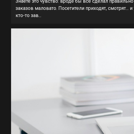
Знаете это чувство: вроде бы всё сделал правильно 
заказов маловато. Посетители приходят, смотрят... и
кто-то зав...