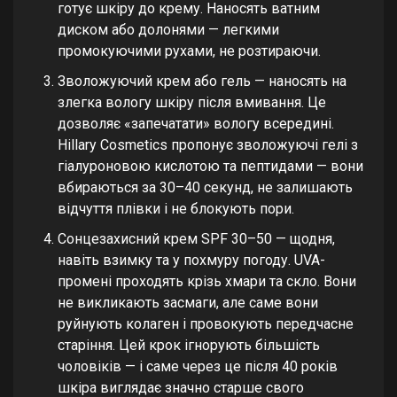
готує шкіру до крему. Наносять ватним
диском або долонями — легкими
промокуючими рухами, не розтираючи.
Зволожуючий крем або гель — наносять на
злегка вологу шкіру після вмивання. Це
дозволяє «запечатати» вологу всередині.
Hillary Cosmetics пропонує зволожуючі гелі з
гіалуроновою кислотою та пептидами — вони
вбираються за 30–40 секунд, не залишають
відчуття плівки і не блокують пори.
Сонцезахисний крем SPF 30–50 — щодня,
навіть взимку та у похмуру погоду. UVA-
промені проходять крізь хмари та скло. Вони
не викликають засмаги, але саме вони
руйнують колаген і провокують передчасне
старіння. Цей крок ігнорують більшість
чоловіків — і саме через це після 40 років
шкіра виглядає значно старше свого