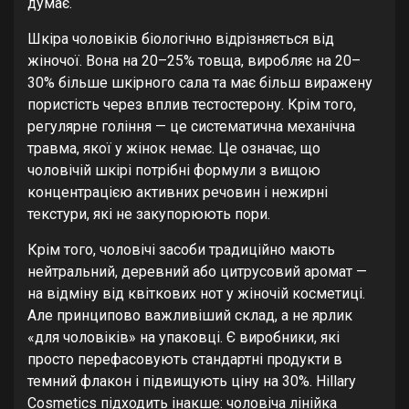
думає.
Шкіра чоловіків біологічно відрізняється від
жіночої. Вона на 20–25% товща, виробляє на 20–
30% більше шкірного сала та має більш виражену
пористість через вплив тестостерону. Крім того,
регулярне гоління — це систематична механічна
травма, якої у жінок немає. Це означає, що
чоловічій шкірі потрібні формули з вищою
концентрацією активних речовин і нежирні
текстури, які не закупорюють пори.
Крім того, чоловічі засоби традиційно мають
нейтральний, деревний або цитрусовий аромат —
на відміну від квіткових нот у жіночій косметиці.
Але принципово важливіший склад, а не ярлик
«для чоловіків» на упаковці. Є виробники, які
просто перефасовують стандартні продукти в
темний флакон і підвищують ціну на 30%. Hillary
Cosmetics підходить інакше: чоловіча лінійка