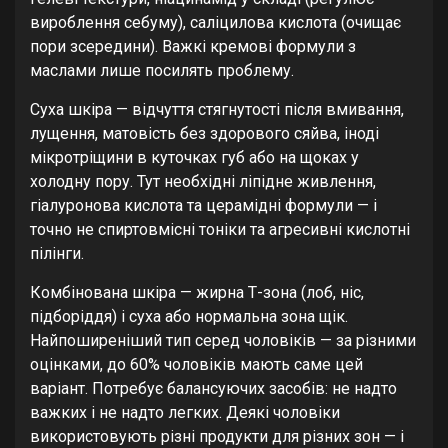
вироблення себуму), саліцилова кислота (очищає
пори зсередини). Важкі кремові формули з
маслами лише посилять проблему.
Суха шкіра — відчуття стягнутості після вмивання,
лущення, матовість без здорового сяйва, іноді
мікротріщини в куточках губ або на щоках у
холодну пору. Тут необхідні ліпідне живлення,
гіалуронова кислота та церамідні формули — і
точно не спиртовмісні тоніки та агресивні кислотні
пілінги.
Комбінована шкіра — жирна Т-зона (лоб, ніс,
підборіддя) і суха або нормальна зона щік.
Найпоширеніший тип серед чоловіків — за різними
оцінками, до 60% чоловіків мають саме цей
варіант. Потребує балансуючих засобів: не надто
важких і не надто легких. Деякі чоловіки
використовують різні продукти для різних зон — і