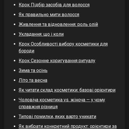
Крок Підбір засобів для волосся
Як правильно мити волосся
Живлення та відновлення: роль олій
Укладання: що і коли
Крок Особливості вибору косметики для
бороди
Крок Сезонне коригування ритуалу
Зима та осінь
Літо та весна
Як читати склад косметики: базові орієнтири
Чоловіча косметика vs. жіноча — у чому
справжня різниця
Типові помилки, яких варто уникати
Як вибрати конкретний продукт: орієнтири за