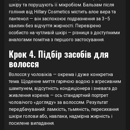
шкіру та порушують її мікробіом. Бальзам після
гоління від Hillary Cosmetics містить алое вера та
пантенол — він заспокоює подразнення за 3–5
хвилин без відчуття жирності. Перевірено
особисто на чутливій шкірі — різниця з доступними
аналогами помітна з першого застосування.
Крок 4. Підбір засобів для
волосся
Волосся у чоловіків — окрема і дуже конкретна
тема. Щоденне миття гарячою водою з агресивним
шампунем, відсутність кондиціонера і зневага до
живлення коренів — ось стандартний портрет
чоловічого «догляду» за волоссям. Результат
передбачуваний: ламкість, тьмяність, пересихання
шкіри голови або, навпаки, надмірна жирність і
посилене випадання.