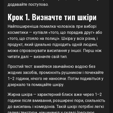
додавайте поступово.
Крок 1. Визначте тип шкіри
Найпоширеніша помилка чоловіків при виборі
косметики — купівля «того, що порадив друг» або
«того, що стояло на полиці». Шкіра у всіх різна, і
продукт, який ідеально підходить одній людині,
може спровокувати висипання у іншої. Перш ніж
читати далі — визначте свій тип.
Простий тест: вмийтеся звичайною водою без
жодних засобів, промокніть рушником і почекайте
1–2 години, нічого не наносячи. Потім подивіться у
дзеркало та помацайте шкіру.
Жирна шкіра — характерний блиск вже через 1–2
години після вмивання, розширені пори, схильність
до висипань і комедонів. Такій шкірі потрібні легкі
гелеві текстури, ніацинамід у складі (регулює