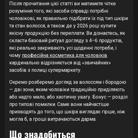
Після прочитання цієї статті ви матимете чітке
розуміння того, які засоби справді потрібні
чоловікові, як правильно підібрати їх під тип шкіри
та стан волосся, а також де у 2026 році купити
якісну продукцію без переплати. Ви дізнаєтесь, як
скласти базовий ритуал догляду з 4–6 продуктів,
які реально закривають усі щоденні потреби, і
чому
професійна косметика для чоловіків
кардинально відрізняється від «звичайних»
засобів з полиці супермаркету.
Окремо розберемо догляд за волоссям і бородою
— дві зони, яким чоловіки традиційно приділяють
або надто мало, або хаотичну увагу. Бонус — розділ
про типові помилки. Саме вони найчастіше
призводять до того, що шкіра виглядає гірше, ніж
могла б, а гроші витрачаються дарма.
Що знадобиться