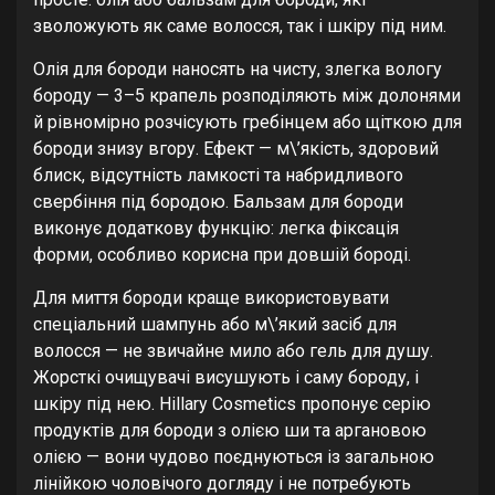
зволожують як саме волосся, так і шкіру під ним.
Олія для бороди наносять на чисту, злегка вологу
бороду — 3–5 крапель розподіляють між долонями
й рівномірно розчісують гребінцем або щіткою для
бороди знизу вгору. Ефект — м\’якість, здоровий
блиск, відсутність ламкості та набридливого
свербіння під бородою. Бальзам для бороди
виконує додаткову функцію: легка фіксація
форми, особливо корисна при довшій бороді.
Для миття бороди краще використовувати
спеціальний шампунь або м\’який засіб для
волосся — не звичайне мило або гель для душу.
Жорсткі очищувачі висушують і саму бороду, і
шкіру під нею. Hillary Cosmetics пропонує серію
продуктів для бороди з олією ши та аргановою
олією — вони чудово поєднуються із загальною
лінійкою чоловічого догляду і не потребують