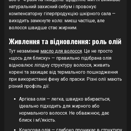
натуральний захисний себум і провокує
компенсаторну гіперпродукцію шкірного сала —
виходить замкнуте коло: миєш частіше, але
волосся швидше стає жирним.
Живлення та відновлення: роль олій
Тут незамінне
масло для волосся
. Це не просто
«щось для блиску» — правильно підібрана олія
відновлює ліпідну структуру волосся, живить
корені та захищає від термального пошкодження
при використанні фену або праски. Різні олії мають
різний профіль дії:
Аргієва олія — легка, швидко вбирається,
ідеально підходить для жирного або
нормального волосся. Не обважнює, дає
блиск і м\’якість.
Кокосова олія — глибоко проникає в структуру