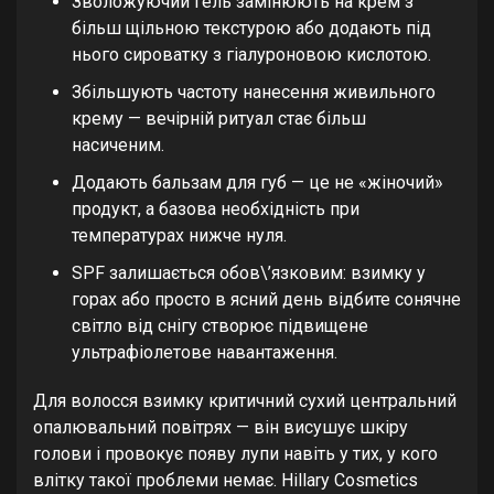
Зволожуючий гель замінюють на крем з
більш щільною текстурою або додають під
нього сироватку з гіалуроновою кислотою.
Збільшують частоту нанесення живильного
крему — вечірній ритуал стає більш
насиченим.
Додають бальзам для губ — це не «жіночий»
продукт, а базова необхідність при
температурах нижче нуля.
SPF залишається обов\’язковим: взимку у
горах або просто в ясний день відбите сонячне
світло від снігу створює підвищене
ультрафіолетове навантаження.
Для волосся взимку критичний сухий центральний
опалювальний повітрях — він висушує шкіру
голови і провокує появу лупи навіть у тих, у кого
влітку такої проблеми немає. Hillary Cosmetics