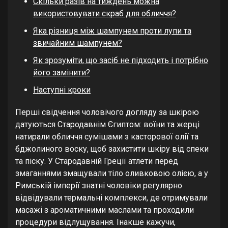
Скільки разів на тиждень можна
використовувати скраб для обличчя?
Яка різниця між шампунем проти лупи та
звичайним шампунем?
Як зрозуміти, що засіб не підходить і потрібно
його замінити?
Наступні кроки
Перші свідчення чоловічого догляду за шкірою
датуються Стародавнім Єгиптом: воїни та жерці
натирали обличчя сумішами з касторової олії та
бджолиного воску, щоб захистити шкіру від спеки
та піску. У Стародавній Греції атлети перед
змаганнями змащували тіло оливковою олією, а у
Римській імперії знатні чоловіки регулярно
відвідували термальні комплекси, де отримували
масажі з ароматичними маслами та проходили
процедури відлущування. Інакше кажучи,