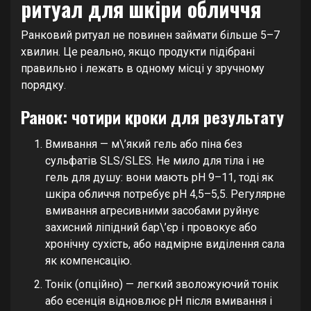
ритуал для шкіри обличчя
Ранковий ритуал не повинен займати більше 5–7
хвилин. Це реально, якщо продукти підібрані
правильно і лежать в одному місці у зручному
порядку.
Ранок: чотири кроки для результату
Вмивання — м\’який гель або піна без
сульфатів SLS/SLES. Не мило для тіла і не
гель для душу: вони мають pH 9–11, тоді як
шкіра обличчя потребує pH 4,5–5,5. Регулярне
вмивання агресивними засобами руйнує
захисний ліпідний бар\’єр і провокує або
хронічну сухість, або надмірне виділення сала
як компенсацію.
Тонік (опційно) — легкий зволожуючий тонік
або есенція відновлює pH після вмивання і