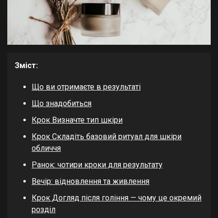
Зміст:
Що ви отримаєте в результаті
Що знадобиться
Крок Визначте тип шкіри
Крок Складіть базовий ритуал для шкіри
обличчя
Ранок: чотири кроки для результату
Вечір: відновлення та живлення
Крок Догляд після гоління — чому це окремий
розділ