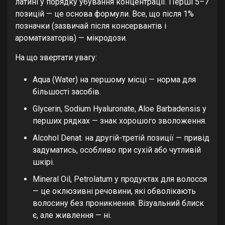
латині у порядку убування концентрації. Перші 5–7
позицій — це основа формули. Все, що після 1%
позначки (зазвичай після консервантів і
ароматизаторів) — мікродози.
На що звертати увагу:
Aqua (Water) на першому місці — норма для
більшості засобів.
Glycerin, Sodium Hyaluronate, Aloe Barbadensis у
перших рядках — знак хорошого зволоження.
Alcohol Denat. на другій-третій позиції — привід
задуматись, особливо при сухій або чутливій
шкірі.
Mineral Oil, Petrolatum у продуктах для волосся
— це оклюзивні речовини, які обволікають
волосину без проникнення. Візуальний блиск
є, але живлення — ні.