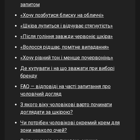
запитом
«Хочу позбутися блиску на обличчі»
«Шкіра лупиться і відчуває стягнутість»
«Після гоління завжди червоніє шкіра»
«Волосся рідшає, помітне випадання»
«Хочу рівний тон і менше почервонінь»
Де купувати і на що зважати при виборі
бренду
FAQ — відповіді на часті запитання про
чоловічий догляд
З якого віку чоловікові варто починати
доглядати за шкірою?
Чи потрібен чоловікові окремий крем для
зони навколо очей?