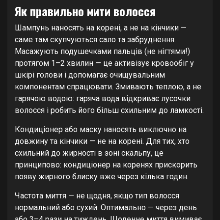
Як правильно мити волосся
Шампунь наносять на корені, а не на кінчики —
саме там скупчуються сало та забруднення.
Масажують подушечками пальців (не нігтями!)
протягом 1–2 хвилин — це активізує кровообіг у
шкірі голови і допомагає очищувальним
компонентам спрацювати. Змивають теплою, а не
гарячою водою: гаряча вода відкриває лусочки
волосся і робить його більш схильним до ламкості.
Кондиціонер або маску наносять виключно на
довжину та кінчики — не на корені. Для тих, хто
схильний до жирності в зоні скальпу, це
принципово: кондиціонер на коренях прискорить
появу жирного блиску вже через кілька годин.
Частота миття — не щодня, якщо тип волосся
нормальний або сухий. Оптимально — через день
або 3–4 рази на тиждень. Щоденне миття вимиває