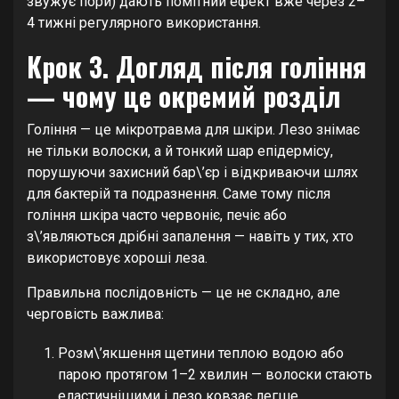
звужує пори) дають помітний ефект вже через 2–
4 тижні регулярного використання.
Крок 3. Догляд після гоління
— чому це окремий розділ
Гоління — це мікротравма для шкіри. Лезо знімає
не тільки волоски, а й тонкий шар епідермісу,
порушуючи захисний бар\’єр і відкриваючи шлях
для бактерій та подразнення. Саме тому після
гоління шкіра часто червоніє, печіє або
з\’являються дрібні запалення — навіть у тих, хто
використовує хороші леза.
Правильна послідовність — це не складно, але
черговість важлива:
Розм\’якшення щетини теплою водою або
парою протягом 1–2 хвилин — волоски стають
еластичнішими і лезо ковзає легше.