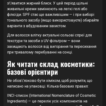
з\’явитися жирний блиск. У цей період щільні
живильні креми замінюють на легкі гелі або
флюїди. SPF стає ще важливішим — і при виборі
тонального засобу (якщо використовуєте) обирайте
варіанти з вбудованим захистом.
Для волосся влітку актуальні сольові спреї для
текстури та засоби з UV-фільтром — вони
захищають волосся від вигорання та пересихання
при тривалому перебуванні на сонці.
Як читати склад косметики:
базові орієнтири
Не обов\’язково бути хіміком, щоб розуміти, що
написано на упаковці. Кілька базових правил:
INCI-список (International Nomenclature of Cosmetic
Ingredients) — це перелік усіх компонентів на